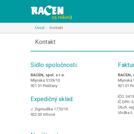
Racen
Úvod
Kontakt
Kontakt
Sídlo spoločnosti:
Faktu
RACEN, spol. s r.o.
RACEN, s
Mlynská 5139/10
Mlynská 
921 01 Piešťany
921 01 P
IČO: 341
Expedičný sklad:
IČ DPH: 
Obch. reg
J. Zigmudíka 1770/10
Vložka č.
922 03 Vrbové