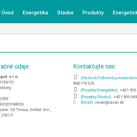
Úvod
Energetika
Stavba
Produkty
Energetic
račné údaje:
Kontaktujte nás:
pol. s r.o.
(Obchod/Odborné poradenstvo
5139/10
908 779 576
iešťany
(Projekty/Energetika)
+421 905
(Projekty/Stavba)
+421 905 949
52903
(Email)
racen@racen.sk
SK2020168326
ister: OS Trnava, Oddiel: Sro.,
: 2501/T