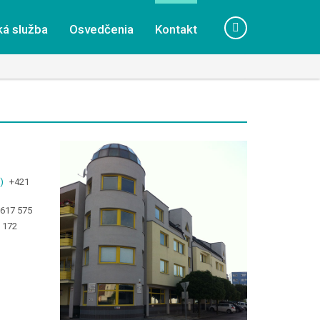
ká služba
Osvedčenia
Kontakt
)
+421
 617 575
 172